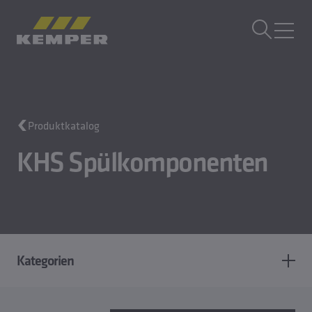
DE
|
DE Sprachwechsler
MENÜ
Gebäudetechnik
Produktkatalog
Gusstechnik
Walzprodukte
KHS Spülkomponenten
Unternehmen
Karriere
Kategorien