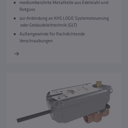
mediumberührte Metallteile aus Edelstahl und
KHS CoolFlow Kaltwasser-Zirkulation
Rotguss
zur Anbindung an KHS LOGIC Systemsteuerung
KHS Hygienespülungen
oder Gebäudeleittechnik (GLT)
Außengewinde für flachdichtende
KHS Temperaturmessarmaturen
Verschraubungen
KHS Spülgruppen
KHS Systemsteuerungen
KHS Spülkomponenten