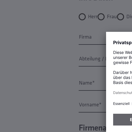
Herr
Frau
Di
Firma
Abteilung / Funktion
Name*
Vorname*
Firmenanschrif