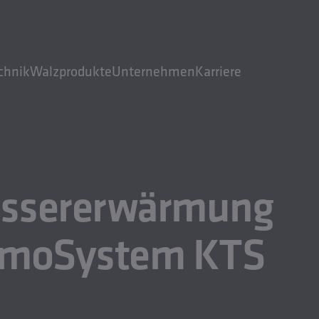
chnik
Walzprodukte
Unternehmen
Karriere
assererwärmung
rmoSystem KTS