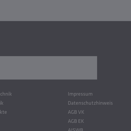
chnik
Impressum
ik
Datenschutzhinweis
kte
AGB VK
AGB EK
AISWB