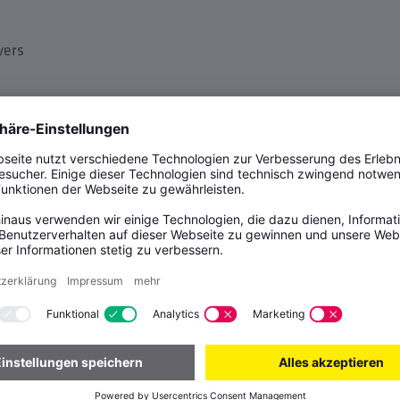
vers
t