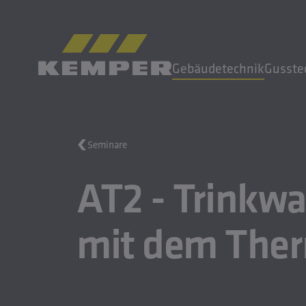
DE
|
DE Sprachwechsler
Gebäudetechnik
Gusste
MENÜ
Seminare
Gebäudetechnik
AT2 - Trinkw
Gusstechnik
Walzprodukte
Unternehmen
mit dem The
Karriere