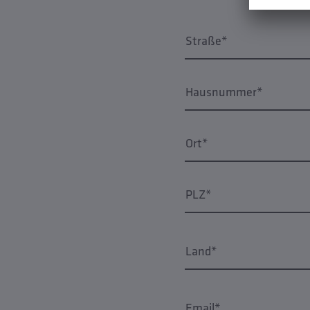
Straße*
Hausnummer*
Ort*
PLZ*
Land*
Email*