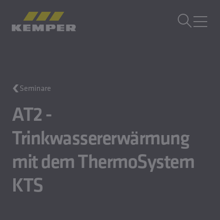
DE
|
DE Sprachwechsler
MENÜ
Gebäudetechnik
Seminare
Gusstechnik
Walzprodukte
AT2 -
Unternehmen
Karriere
Trinkwassererwärmung
mit dem ThermoSystem
KTS