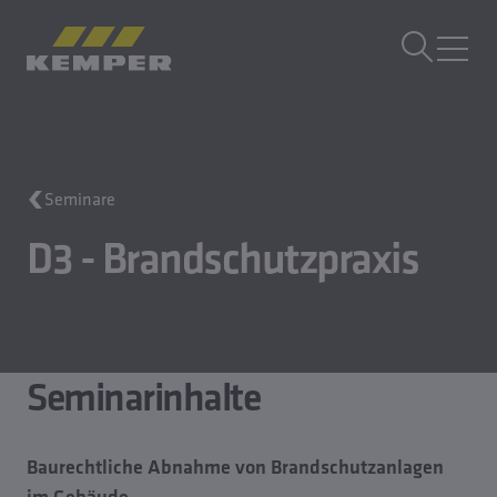
DE
|
DE Sprachwechsler
MENÜ
Gebäudetechnik
Seminare
Gusstechnik
Walzprodukte
D3 - Brandschutzpraxis
Unternehmen
Karriere
Seminarinhalte
Baurechtliche Abnahme von Brandschutzanlagen
im Gebäude