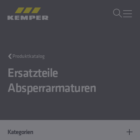
DE
|
DE Sprachwechsler
MENÜ
Gebäudetechnik
Produktkatalog
Gusstechnik
Walzprodukte
Ersatzteile
Unternehmen
Karriere
Absperrarmaturen
Kategorien