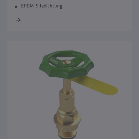
EPDM-Sitzdichtung
Ersatzteile Unterputzarmaturen
Ersatzteile Absperr-Wasserzähler Ausführungen
Ersatzteile Frostsichere Außenarmaturen
Ersatzteile Tresor Wandschränke
Ersatzteile Hygienesystem KHS
Ersatzteile Thermosystem KTS
Ersatzteile Schmutzfänger
Handräder und Dichtungen