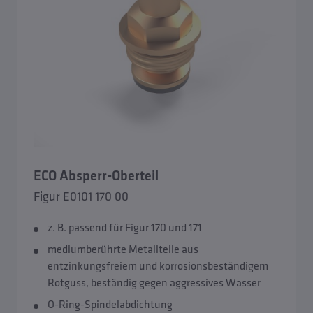
Übersicht Ersatzteile
Ersatzteile Absperrarmaturen
Ersatzteile Sicherungs- und Sicherheitsarmaturen
Ersatzteile Druckminderer und Filter
ECO Absperr-Oberteil
Figur E0101 170 00
Ersatzteile Regulierarmaturen
z. B. passend für Figur 170 und 171
mediumberührte Metallteile aus
Ersatzteile Messtechnik
entzinkungsfreiem und korrosionsbeständigem
Rotguss, beständig gegen aggressives Wasser
Ersatzteile Probenahmeventile
O-Ring-Spindelabdichtung