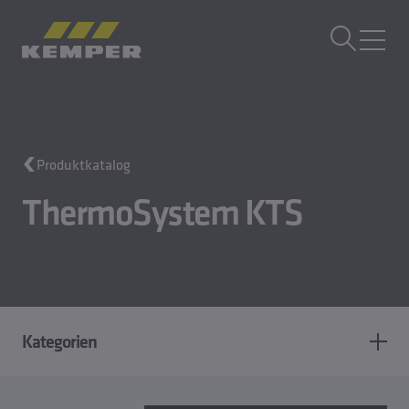
DE
|
DE Sprachwechsler
MENÜ
Gebäudetechnik
Produktkatalog
Gusstechnik
Walzprodukte
ThermoSystem KTS
Unternehmen
Karriere
Kategorien