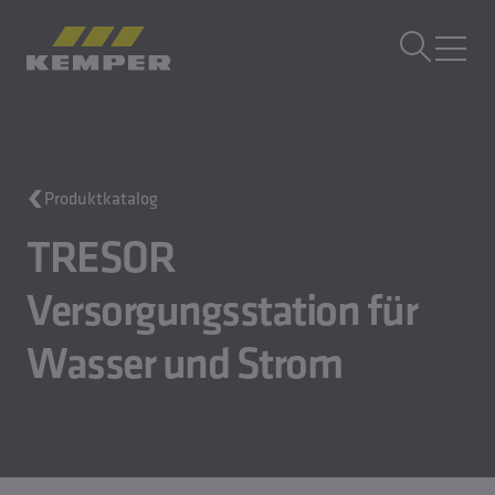
DE
|
DE Sprachwechsler
MENÜ
Gebäudetechnik
Produktkatalog
Gusstechnik
Walzprodukte
TRESOR
Unternehmen
Karriere
Versorgungsstation für
Wasser und Strom