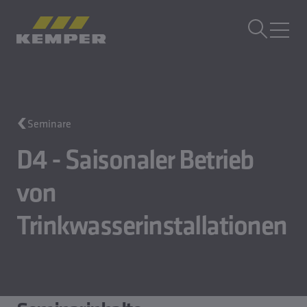
DE
|
DE Sprachwechsler
MENÜ
Gebäudetechnik
Seminare
Gusstechnik
Walzprodukte
D4 - Saisonaler Betrieb
Unternehmen
von
Karriere
Trinkwasserinstallationen