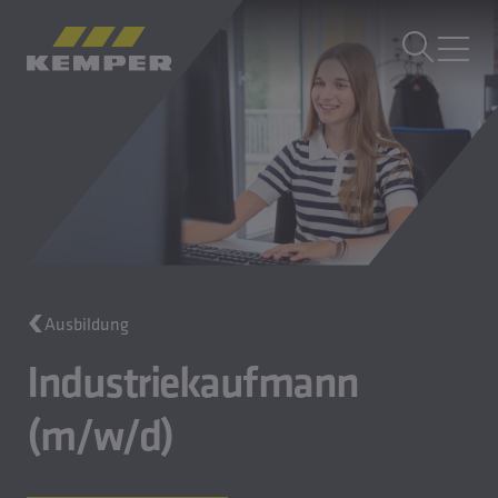
DE
|
DE Sprachwechsler
MENÜ
Gebäudetechnik
Gusstechnik
Walzprodukte
Unternehmen
Karriere
Ausbildung
Industriekaufmann
(m/w/d)