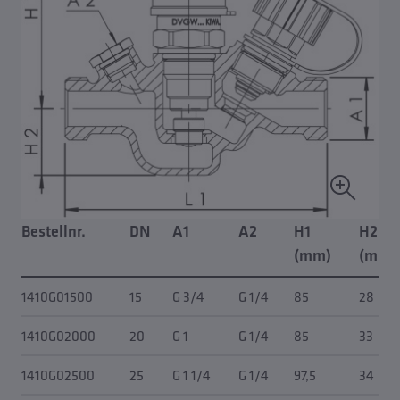
Bestellnr.
DN
A1
A2
H1
H2
(mm)
(mm)
1410G01500
15
G 3/4
G 1/4
85
28
1410G02000
20
G 1
G 1/4
85
33
1410G02500
25
G 1 1/4
G 1/4
97,5
34