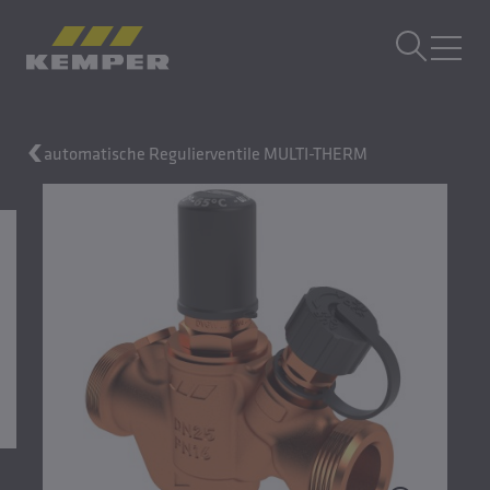
DE
|
DE Sprachwechsler
MENÜ
automatische Regulierventile MULTI-THERM
Gebäudetechnik
Gusstechnik
Walzprodukte
Unternehmen
Karriere