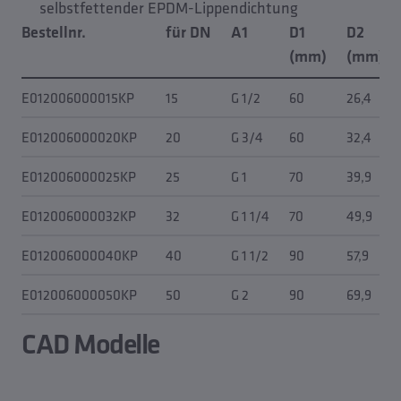
selbstfettender EPDM-Lippendichtung
Bestellnr.
für DN
A1
D1
D2
(mm)
(mm)
E012006000015KP
15
G 1/2
60
26,4
E012006000020KP
20
G 3/4
60
32,4
E012006000025KP
25
G 1
70
39,9
E012006000032KP
32
G 1 1/4
70
49,9
E012006000040KP
40
G 1 1/2
90
57,9
E012006000050KP
50
G 2
90
69,9
CAD Modelle