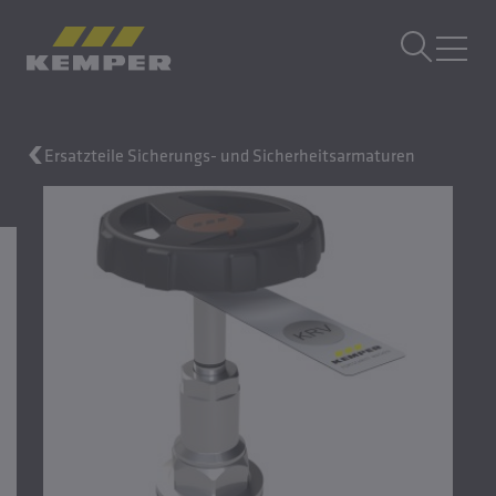
DE
|
DE Sprachwechsler
MENÜ
Ersatzteile Sicherungs- und Sicherheitsarmaturen
Gebäudetechnik
Gusstechnik
Walzprodukte
Unternehmen
Karriere