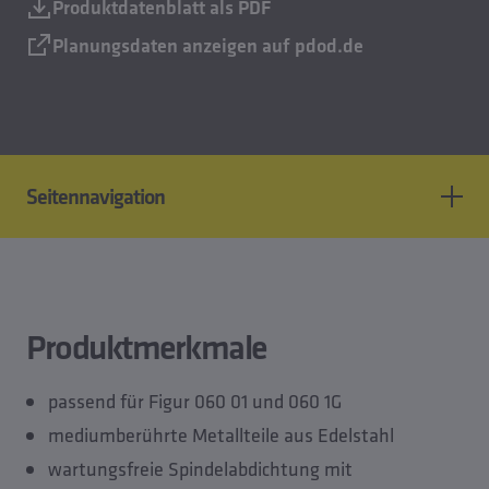
Produktdatenblatt als PDF
Planungsdaten anzeigen auf pdod.de
Seitennavigation
Produktmerkmale
CAD Modelle
Planungsdaten
Produktmerkmale
Ersatzteil von
passend für Figur 060 01 und 060 1G
mediumberührte Metallteile aus Edelstahl
wartungsfreie Spindelabdichtung mit