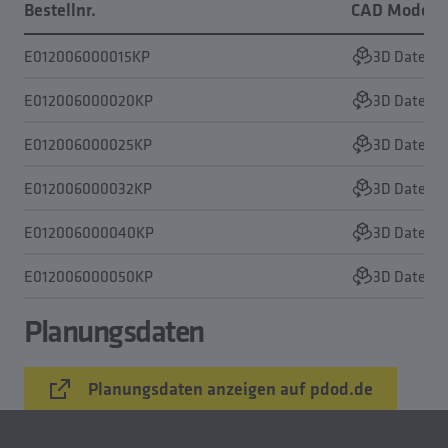
Bestellnr.
CAD Modell
E012006000015KP
3D Daten a
E012006000020KP
3D Daten a
E012006000025KP
3D Daten a
E012006000032KP
3D Daten a
E012006000040KP
3D Daten a
E012006000050KP
3D Daten a
Planungsdaten
Planungsdaten anzeigen auf pdod.de