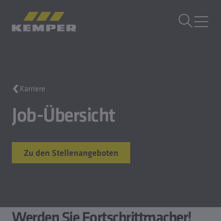
DE
|
DE Sprachwechsler
MENÜ
Gebäudetechnik
Karriere
Gusstechnik
Walzprodukte
Job-Übersicht
Unternehmen
Karriere
Zu den Stellenangeboten
Werden Sie Fortschrittmacher!