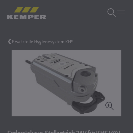
DE
|
DE Sprachwechsler
MENÜ
Ersatzteile Hygienesystem KHS
Gebäudetechnik
Gusstechnik
Walzprodukte
Unternehmen
Karriere
Federrückzug-Stellantrieb 24V für KHS VAV-