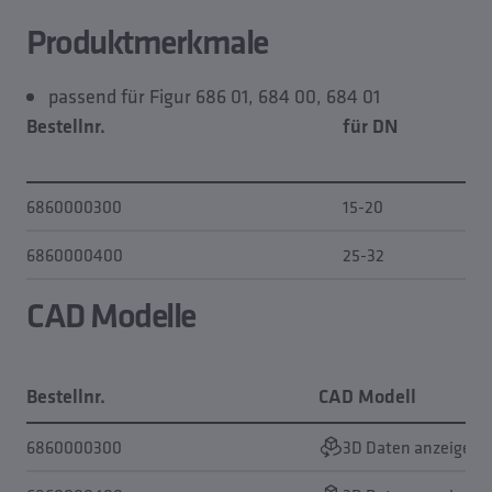
Planungsdaten
Produktmerkmale
Ersatzteil von
passend für Figur 686 01, 684 00, 684 01
Bestellnr.
für DN
6860000300
15-20
6860000400
25-32
CAD Modelle
Bestellnr.
CAD Modell
6860000300
3D Daten anzeigen