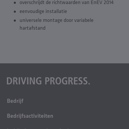
overschrijdt de richtwaarden van EnEV 2014
eenvoudige installatie
universele montage door variabele
hartafstand
Bedrijf
Over ons
Bedrijfsactiviteiten
Carrière
Gebouwtechniek
Duurzaamheid