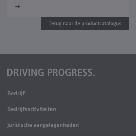
Terug naar de productcatalogus
Bedrijf
Over ons
Bedrijfsactiviteiten
Carrière
Gebouwtechniek
Duurzaamheid
Juridische aangelegenheden
Giettechniek
Contact
Impressum