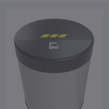
Overzicht Hygiënesysteem KHS
KHS-venturi-stromingsdelers