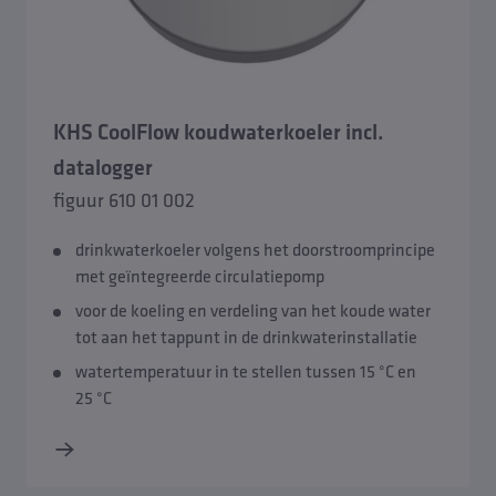
KHS CoolFlow koudwatercirculatie
KHS Hygiene Flush Box
KHS CoolFlow koudwaterkoeler incl.
datalogger
KHS-temperatuursensoren
figuur 610 01 002
drinkwaterkoeler volgens het doorstroomprincipe
KHS-spoelgroepen
met geïntegreerde circulatiepomp
voor de koeling en verdeling van het koude water
KHS-besturingssystemen
tot aan het tappunt in de drinkwaterinstallatie
watertemperatuur in te stellen tussen 15 °C en
KHS-spoelcomponenten
25 °C