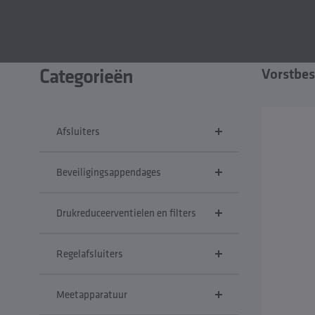
Categorieën
Vorstbes
Afsluiters
Beveiligingsappendages
Drukreduceerventielen en filters
Regelafsluiters
Meetapparatuur