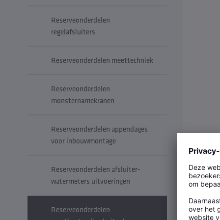
Reserveonderdelen
regelafsluiters
Reserveonderdelen meettechniek
Reserveonderdelen
monsternamekranen
Reserveonderdelen appendages
voor inbouwmontage
Reserveonderdelen afsluiter-
watermeters uitvoeringen
FROSTI® 
Reserveonderdelen