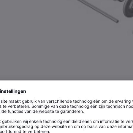
vorstbestendige buitenkraan figuur 576 02 (gefabri