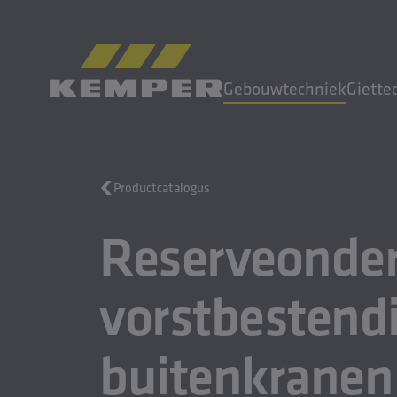
NL
|
NL Taalwisselaar
Gebouwtechniek
Giette
MENU
Productcatalogus
Gebouwtechniek
Reserveonde
Giettechniek
Gewalste producten
Bedrijf
vorstbestend
Carrière
buitenkranen