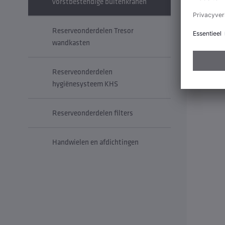
vorstbestendige buitenkranen
Reserveonderdelen Tresor
wandkasten
Reserveonderdelen
hygiënesysteem KHS
Reserveonderdelen filters
Handwielen en afdichtingen