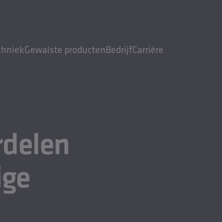
chniek
Gewalste producten
Bedrijf
Carrière
rdelen
ige