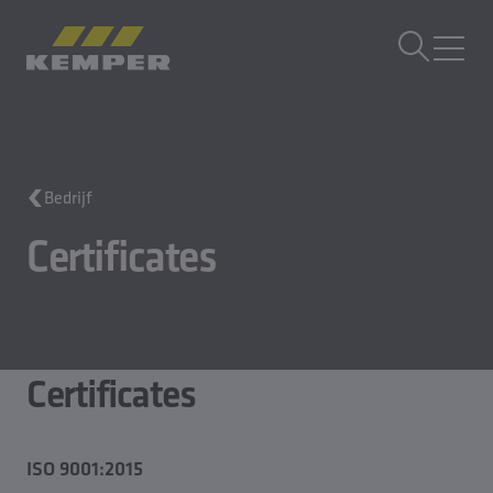
NL
|
NL Taalwisselaar
MENU
Gebouwtechniek
Bedrijf
Giettechniek
Gewalste producten
Certificates
Bedrijf
Carrière
Certificates
ISO 9001:2015