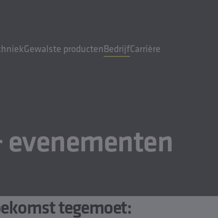
chniek
Gewalste producten
Bedrijf
Carrière
& evenementen
oekomst tegemoet: