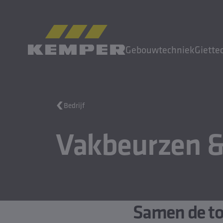
NL
|
NL Taalwisselaar
Gebouwtechniek
Giette
MENU
Bedrijf
Gebouwtechniek
Vakbeurzen 
Giettechniek
Gewalste producten
Bedrijf
Carrière
Samen de t