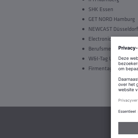
SHK Essen
GET NORD Hamburg
NEWCAST Düsseldorf
Electronica München
Berufsmesse Olpe
W&I-Tag Uni Siegen
Firmentag FH Steinfu