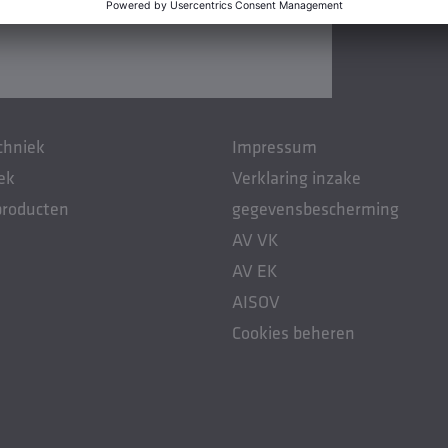
chniek
Impressum
ek
Verklaring inzake
producten
gegevensbescherming
AV VK
AV EK
AISOV
Cookies beheren