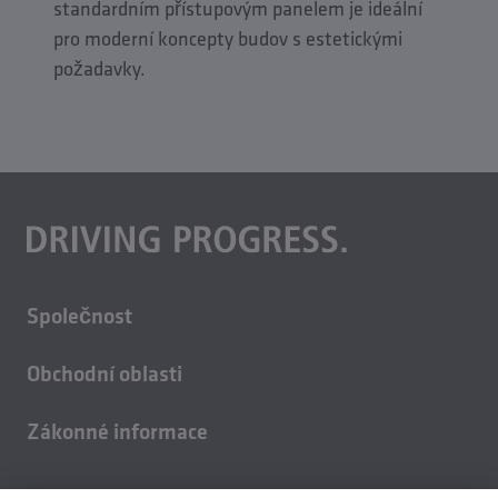
Tím se zmírní nejasnosti v procesu objednávání
standardním přístupovým panelem je ideální
a instalace se stane přehlednější, jednodušší a
pro moderní koncepty budov s estetickými
mnohem praktičtější.
požadavky.
Společnost
O nás
Obchodní oblasti
Kariéra
Technologie budov
Udržitelnost
Zákonné informace
Technologie odlévání
Kontakt
Tiráž
Válcované výrobky
Novinky