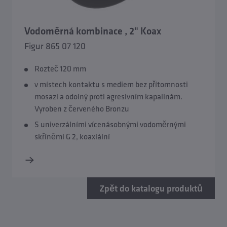
Vodoměrná kombinace , 2" Koax
Figur 865 07 120
Rozteč 120 mm
v místech kontaktu s mediem bez přítomnosti
mosazi a odolný proti agresivním kapalinám.
Vyroben z červeného Bronzu
S univerzálními vícenásobnými vodoměrnými
skříněmi G 2, koaxiální
Zpět do katalogu produktů