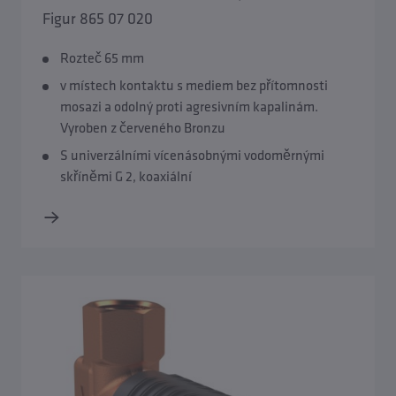
Figur 865 07 020
Rozteč 65 mm
v místech kontaktu s mediem bez přítomnosti
mosazi a odolný proti agresivním kapalinám.
Vyroben z červeného Bronzu
S univerzálními vícenásobnými vodoměrnými
skříněmi G 2, koaxiální