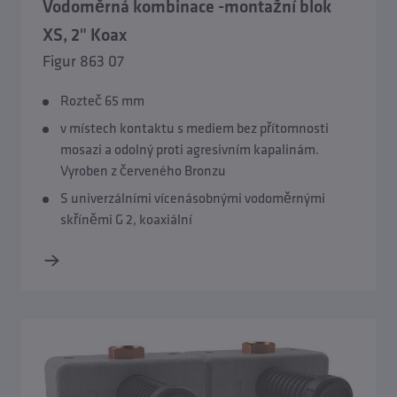
Vodoměrná kombinace -montažní blok
XS, 2" Koax
Figur 863 07
Rozteč 65 mm
v místech kontaktu s mediem bez přítomnosti
Přehled Montážní bloky vodoměrů a Úseky vodoměrů
mosazi a odolný proti agresivním kapalinám.
Vyroben z červeného Bronzu
S univerzálními vícenásobnými vodoměrnými
skříněmi G 2, koaxiální