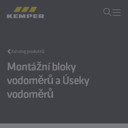
CS
|
CZ Přepínač jazyků
MENU
Technologie budov
Katalog produktů
Technologie odlévání
Válcované výrobky
Montážní bloky
Společnost
Kariéra
vodoměrů a Úseky
vodoměrů