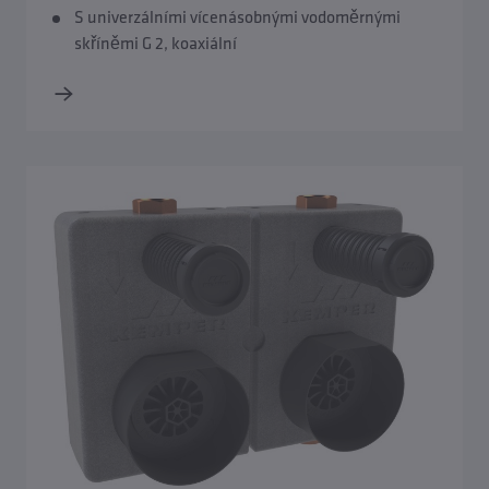
S univerzálními vícenásobnými vodoměrnými
skříněmi G 2, koaxiální