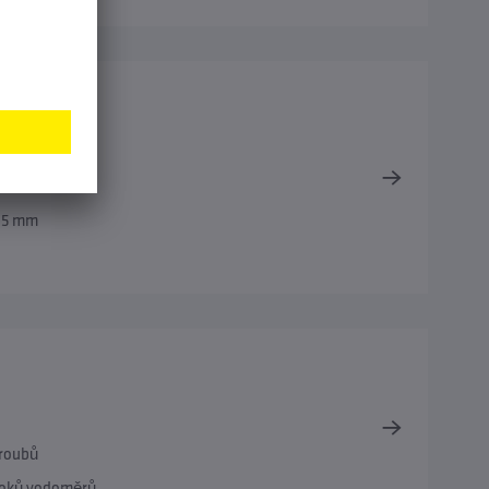
andal
 65 mm
šroubů
bloků vodoměrů