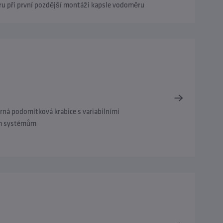
oru při první pozdější montáži kapsle vodoměru
rná podomítková krabice s variabilními
ým systémům