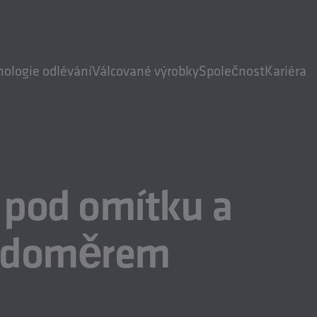
nologie odlévání
Válcované výrobky
Společnost
Kariéra
 pod omítku a
vodoměrem