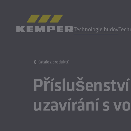
CS
|
CZ Přepínač jazyků
Technologie budov
Tech
MENU
Katalog produktů
Technologie budov
Příslušenství
Technologie odlévání
Válcované výrobky
Společnost
uzavírání s 
Kariéra