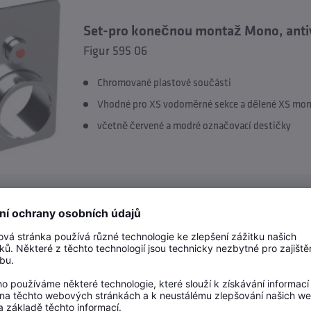
Set-pro konečnou montaž Mono, anti
Figur 595 06
Chromované plastové součásti
Vhodné pro XS vodoměrné sekce a dělené XS mon
včetně červené a modré označovací destičky
Nástrčný klíč
Figur B5105 500 00 005
z plastu, černé