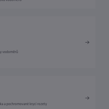
ky vodoměrů
čka a pochromované krycí rozety