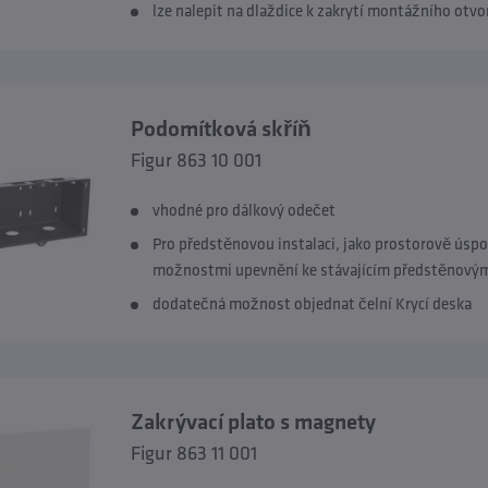
lze nalepit na dlaždice k zakrytí montážního otv
Podomítková skříň
Figur 863 10 001
vhodné pro dálkový odečet
Pro předstěnovou instalaci, jako prostorově úspo
možnostmi upevnění ke stávajícím předstěnov
dodatečná možnost objednat čelní Krycí deska
Zakrývací plato s magnety
Figur 863 11 001