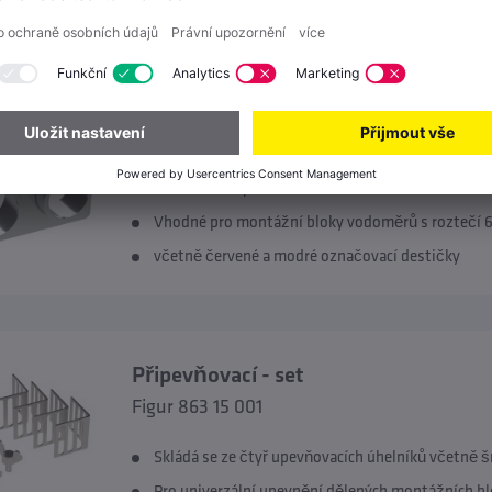
Set-pro konečnou montaž DUO, antiv
Figur 595 07
Chromované plastové součásti
Vhodné pro montážní bloky vodoměrů s roztečí
včetně červené a modré označovací destičky
Připevňovací - set
Figur 863 15 001
Skládá se ze čtyř upevňovacích úhelníků včetně 
Pro univerzální upevnění dělených montážních 