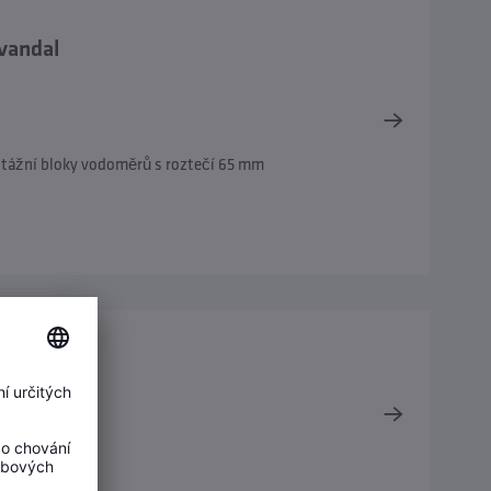
vandal
tážní bloky vodoměrů s roztečí 65 mm