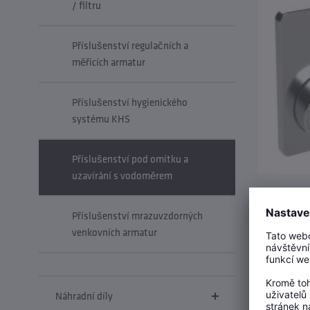
/ filtru
Příslušenství regulačních a
měřicích armatur
Příslušenství hygienického
systému KHS
Příslušenství pod omítku a
uzavírání s vodoměrem
Příslušenství mrazuvzdorných
venkovních armatur
Náhradní díly