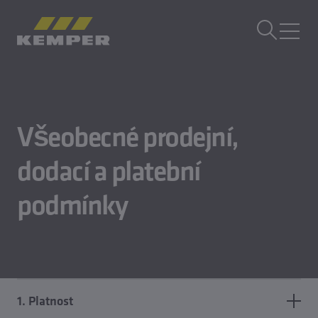
CS
|
CZ Přepínač jazyků
MENU
Technologie budov
Všeobecné prodejní,
Technologie odlévání
Válcované výrobky
dodací a platební
Společnost
Kariéra
podmínky
1. Platnost