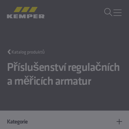
CS
|
CZ Přepínač jazyků
MENU
Technologie budov
Katalog produktů
Technologie odlévání
Válcované výrobky
Příslušenství regulačních
Společnost
a měřicích armatur
Kariéra
Kategorie