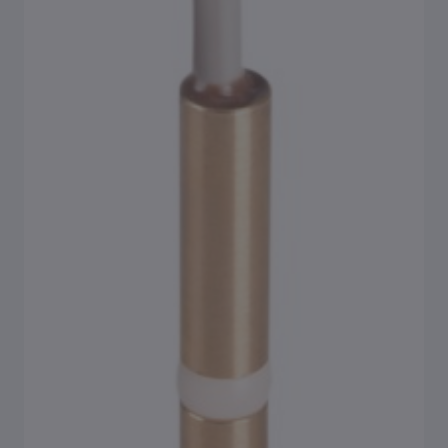
Připojovací příruby
Připojovací šroubení
Izolační pouzdra
Vypouštěcí ventily
Příslušenství zabezpečovacích armatur
Příslušenství redukčního ventilu / filtru
Příslušenství regulačních a měřicích armatur
Příslušenství hygienického systému KHS