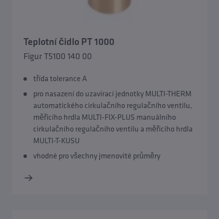
Příslušenství pod omítku a uzavírání s vodoměrem
Teplotní čidlo PT 1000
Příslušenství mrazuvzdorných venkovních armatur
Figur T5100 140 00
Příslušenství TRESOR
třída tolerance A
pro nasazení do uzavírací jednotky MULTI-THERM
automatického cirkulačního regulačního ventilu,
měřicího hrdla MULTI-FIX-PLUS manuálního
cirkulačního regulačního ventilu a měřicího hrdla
MULTI-T-KUSU
vhodné pro všechny jmenovité průměry