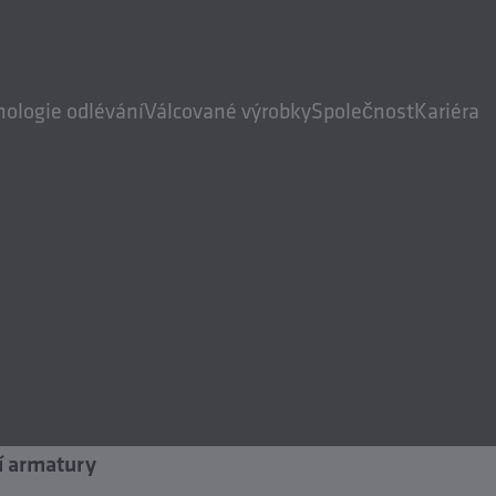
nologie odlévání
Válcované výrobky
Společnost
Kariéra
í armatury