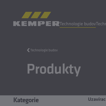
CS
|
CZ Přepínač jazyků
Technologie budov
Tech
MENU
Technologie budov
Technologie budov
Produkty
Technologie odlévání
Válcované výrobky
Společnost
Kariéra
Kategorie
Uzavírac