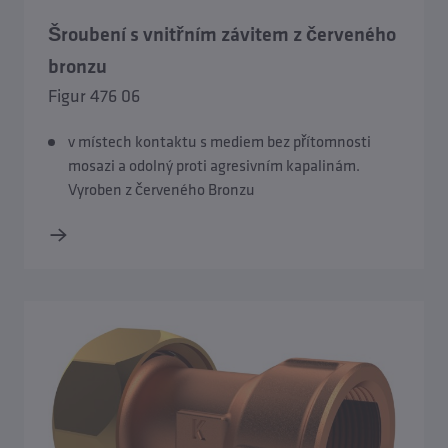
Připojovací šroubení
Šroubení s vnitřním závitem z červeného
bronzu
Izolační pouzdra
Figur 476 06
Vypouštěcí ventily
v místech kontaktu s mediem bez přítomnosti
mosazi a odolný proti agresivním kapalinám.
Vyroben z červeného Bronzu
Příslušenství zabezpečovacích armatur
Příslušenství redukčního ventilu / filtru
Příslušenství regulačních a měřicích armatur
Příslušenství hygienického systému KHS
Příslušenství pod omítku a uzavírání s vodoměrem