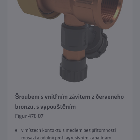
Příslušenství mrazuvzdorných venkovních armatur
Příslušenství TRESOR
Šroubení s vnitřním závitem z červeného
bronzu, s vypouštěním
Figur 476 07
v místech kontaktu s mediem bez přítomnosti
mosazi a odolný proti agresivním kapalinám.