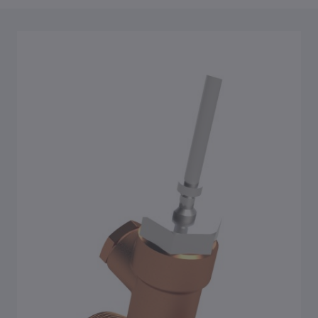
Přehled Hygienický systém KHS
Venturiho děliče proudění KHS