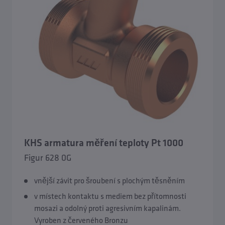
KHS CoolFlow cirkulace studené vody
KHS Hygiene Flush Boxes
Armatury měření teploty KHS
Skupiny proplachu KHS
KHS armatura měření teploty Pt 1000
Systémová řízení KHS
Figur 628 0G
Komponenty proplachování KHS
vnější závit pro šroubení s plochým těsněním
v místech kontaktu s mediem bez přítomnosti
mosazi a odolný proti agresivním kapalinám.
Vyroben z červeného Bronzu