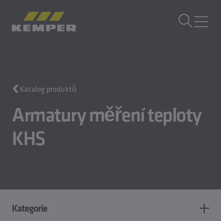
CS
|
CZ Přepínač jazyků
MENU
Technologie budov
Katalog produktů
Technologie odlévání
Válcované výrobky
Armatury měření teploty
Společnost
KHS
Kariéra
Kategorie