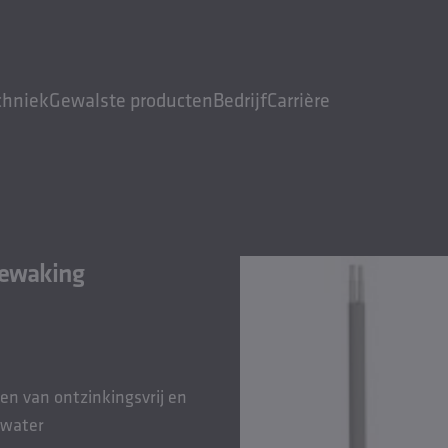
chniek
Gewalste producten
Bedrijf
Carrière
bewaking
n van ontzinkingsvrij en
 water