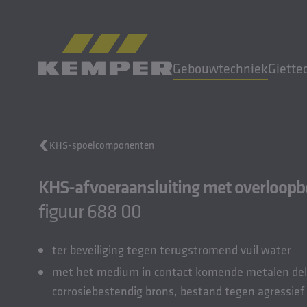
NL
|
NL Taalwisselaar
Gebouwtechniek
Giette
MENU
KHS-spoelcomponenten
Gebouwtechniek
KHS-afvoeraansluiting met overloop
Giettechniek
Gewalste producten
figuur 688 00
Bedrijf
Carrière
ter beveiliging tegen terugstromend vuil water
met het medium in contact komende metalen dele
corrosiebestendig brons, bestand tegen agressief