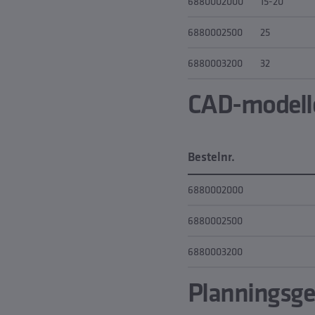
6880002000
15-20
6880002500
25
6880003200
32
CAD-modell
Bestelnr.
6880002000
6880002500
6880003200
Planningsg