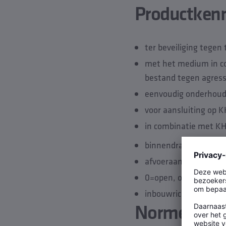
Productken
ter beveiliging tegen
met het medium in co
bestand tegen agress
eenvoudig onderhoud
voor aansluiting op 
in combinatie met KH
binnendraad
afvoeraansluiting vo
0=open, optioneel do
inbouwrichting vertic
Normen en 