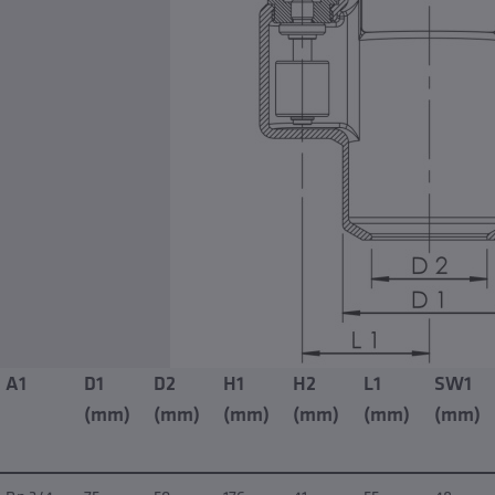
A1
D1
D2
H1
H2
L1
SW1
(mm)
(mm)
(mm)
(mm)
(mm)
(mm)