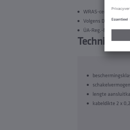
WRAS-certificaat
Volgens Duits feder
ÜA-Reg.-Nr. R-15.2.
Technische 
beschermingskla
schakelvermogen
lengte aansluitka
kabeldikte 2 x 0