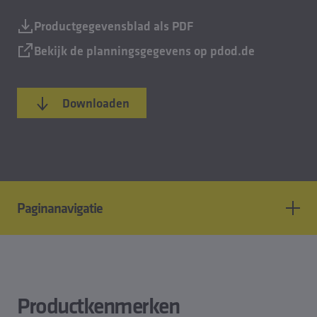
Productgegevensblad als PDF
Bekijk de planningsgegevens op pdod.de
Downloaden
Paginanavigatie
Producteigenschappen
Planningsgegevens
Downloaden
Productkenmerken
Accessoires van