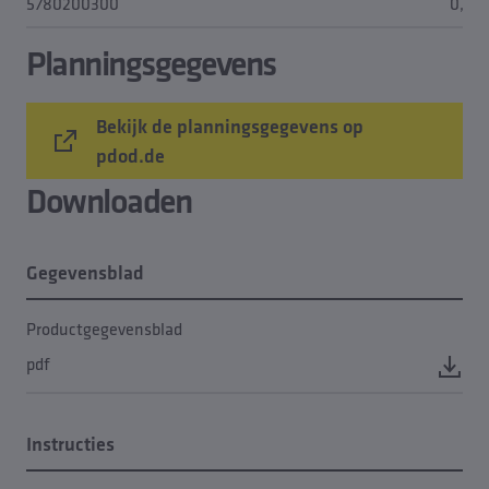
5780200300
0,13
Planningsgegevens
Bekijk de planningsgegevens op
pdod.de
Downloaden
Gegevensblad
Productgegevensblad
pdf
Instructies