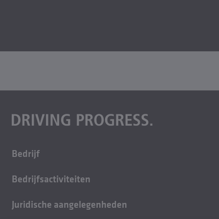
Bedrijf
Over ons
Bedrijfsactiviteiten
Carrière
Gebouwtechniek
Duurzaamheid
Juridische aangelegenheden
Giettechniek
Contact