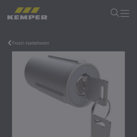
NL
|
NL Taalwisselaar
MENU
Frosti-toebehoren
Gebouwtechniek
Giettechniek
Gewalste producten
Bedrijf
Carrière