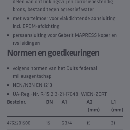
delen van ontzinkingsvrij en corrosiebestendig
brons, bestand tegen agressief water
met wartelmoer voor vlakdichtende aansluiting
incl. EPDM-afdichting
persaansluiting voor Geberit MAPRESS koper en
rvs leidingen
Normen en goedkeuringen
volgens normen van het Duits federaal
milieuagentschap
NEN/NBN EN 1213
ÜA-Reg.-Nr. R-15.2.3-21-17048, WIEN-ZERT
Bestelnr.
DN
A1
A2
L1
(mm)
(mm)
4762201500
15
G 3/4
15
31