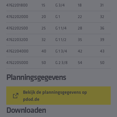
4762201800
15
G 3/4
18
31
4762202000
20
G 1
22
32
4762202500
25
G 1 1/4
28
36
4762203200
32
G 1 1/2
35
39
4762204000
40
G 1 3/4
42
43
4762205000
50
G 2 3/8
54
50
Planningsgegevens
Bekijk de planningsgegevens op
pdod.de
Downloaden