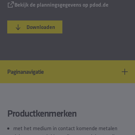
Bekijk de planningsgegevens op pdod.de
Downloaden
Paginanavigatie
Producteigenschappen
Normen en goedkeuringen
Planningsgegevens
Productkenmerken
Downloaden
Reserveonderdelen
met het medium in contact komende metalen
Accessoires van