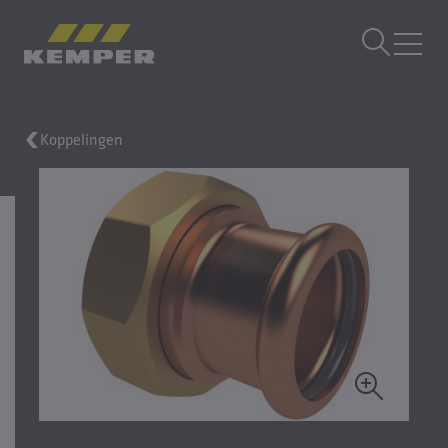
NL
|
NL Taalwisselaar
MENU
Koppelingen
Gebouwtechniek
Giettechniek
Gewalste producten
Bedrijf
Carrière