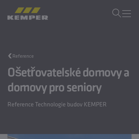
CS
|
CZ Přepínač jazyků
MENU
Technologie budov
Reference
Technologie odlévání
Válcované výrobky
Ošetřovatelské domovy a
Společnost
domovy pro seniory
Kariéra
Reference Technologie budov KEMPER