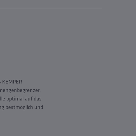
as KEMPER
smengenbegrenzer,
le optimal auf das
ng bestmöglich und