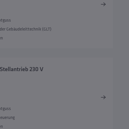
otguss
er Gebäudeleittechnik (GLT)
en
Stellantrieb 230 V
otguss
teuerung
en