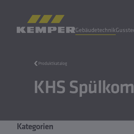
DE
|
AT Sprachwechsler
Gebäudetechnik
Gusste
MENÜ
Produktkatalog
Gebäudetechnik
KHS Spülkom
Gusstechnik
Walzprodukte
Unternehmen
Karriere
Kategorien