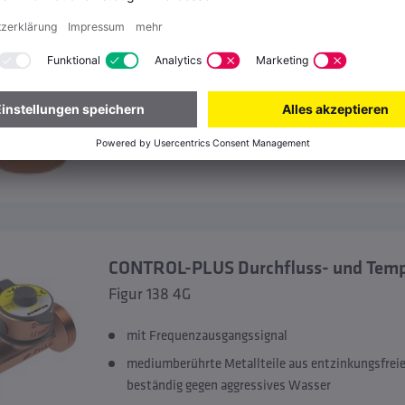
zur Überwachung von rückdrückendem Schmutzw
mediumberührte Metallteile aus entzinkungsfre
beständig gegen aggressives Wasser
Innengewinde
CONTROL-PLUS Durchfluss- und Tem
Figur 138 4G
mit Frequenzausgangssignal
mediumberührte Metallteile aus entzinkungsfre
beständig gegen aggressives Wasser