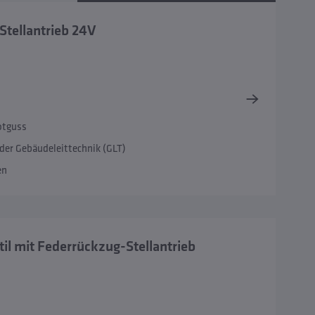
Stellantrieb 24V
otguss
er Gebäudeleittechnik (GLT)
en
l mit Federrückzug-Stellantrieb