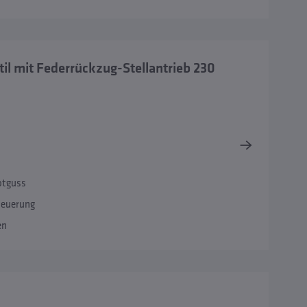
l mit Federrückzug-Stellantrieb 230
otguss
teuerung
en