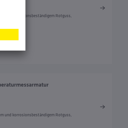
asser
iem und korrosionsbeständigem Rotguss,
peraturmessarmatur
iem und korrosionsbeständigem Rotguss,