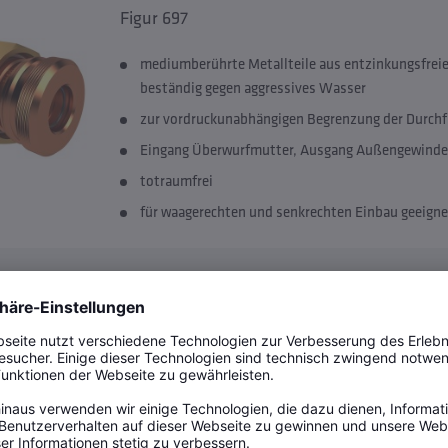
Figur 697
mediumberührte Metallteile aus entzinkungsfre
beständig gegen aggressives Wasser
zur vordruckunabhängigen Begrenzung der Durch
Eingang Überwurfmutter, Ausgang Außengewinde
totraumfrei
für waagerechten und senkrechten Einbau geeigne
KHS Freier Ablauf mit Überlaufüberw
Figur 688 00