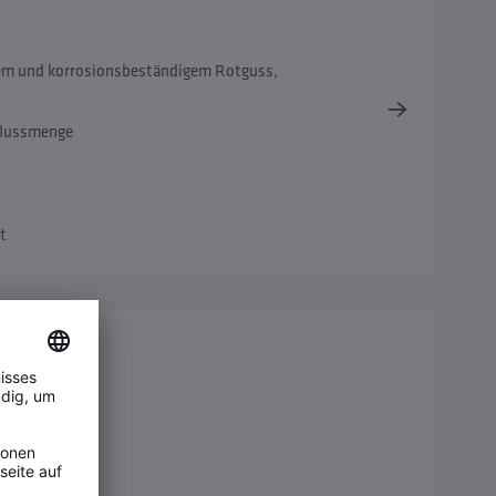
iem und korrosionsbeständigem Rotguss,
flussmenge
t
achung