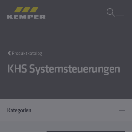
DE
|
AT Sprachwechsler
MENÜ
Gebäudetechnik
Produktkatalog
Gusstechnik
Walzprodukte
KHS Systemsteuerungen
Unternehmen
Karriere
Kategorien