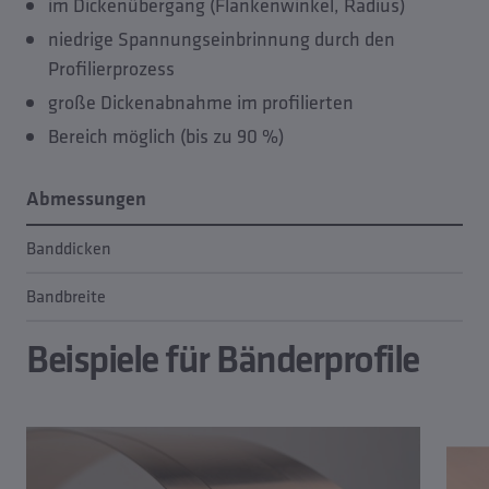
im Dickenübergang (Flankenwinkel, Radius)
niedrige Spannungseinbrinnung durch den
Profilierprozess
große Dickenabnahme im profilierten
Bereich möglich (bis zu 90 %)
Abmessungen
Banddicken
0,
Bandbreite
2 
Beispiele für Bänderprofile