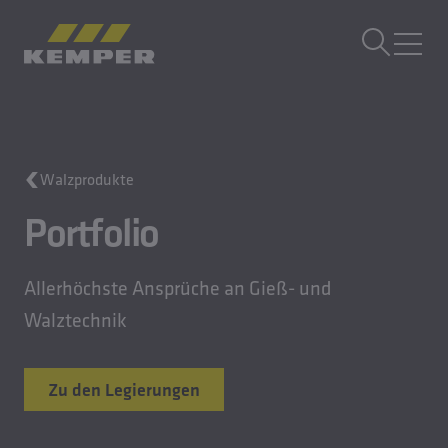
DE
|
AT Sprachwechsler
MENÜ
Gebäudetechnik
Walzprodukte
Gusstechnik
Walzprodukte
Portfolio
Unternehmen
Karriere
Allerhöchste Ansprüche an Gieß- und
Walztechnik
Zu den Legierungen