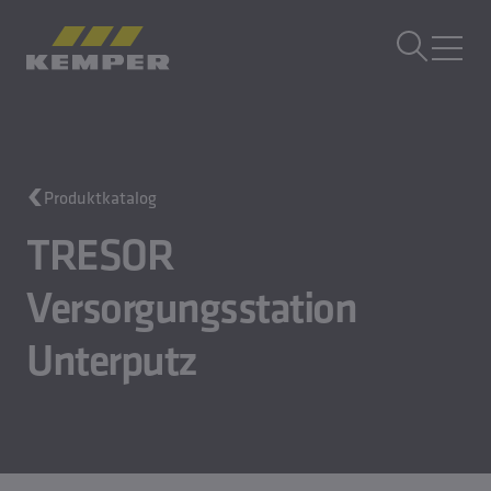
DE
|
AT Sprachwechsler
MENÜ
Gebäudetechnik
Produktkatalog
Gusstechnik
Walzprodukte
TRESOR
Unternehmen
Versorgungsstation
Karriere
Unterputz