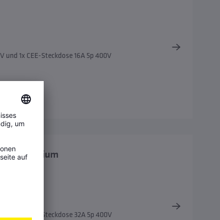
0V und 1x CEE-Steckdose 16A 5p 400V
tz XL Premium
0V und 1x CEE-Steckdose 32A 5p 400V