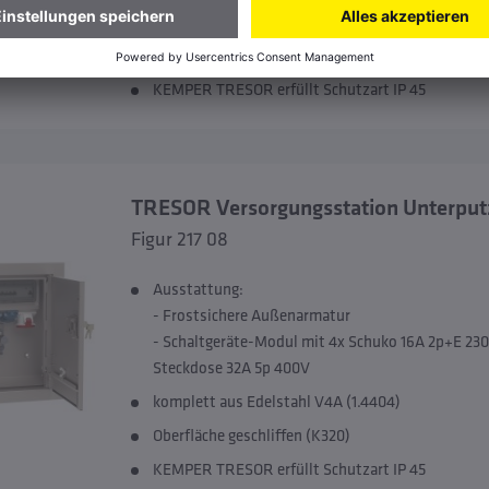
komplett aus Edelstahl V4A (1.4404)
Oberfläche geschliffen (K320)
KEMPER TRESOR erfüllt Schutzart IP 45
TRESOR Versorgungsstation Unterpu
Figur 217 08
Ausstattung:
- Frostsichere Außenarmatur
- Schaltgeräte-Modul mit 4x Schuko 16A 2p+E 230
Steckdose 32A 5p 400V
komplett aus Edelstahl V4A (1.4404)
Oberfläche geschliffen (K320)
KEMPER TRESOR erfüllt Schutzart IP 45