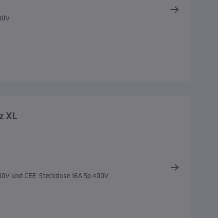
230V
z XL
230V und CEE-Steckdose 16A 5p 400V