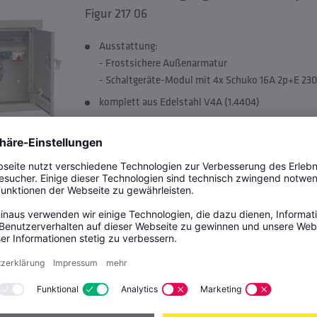
Figur 217 06
Ausstattung:
- Frostsichere Außenarmatur
- Schaltgeräte-Modul mit 4x Schuko 16A 2p+E 23
komplett aus Edelstahl V4A (1.4404)
Oberfläche geschliffen (K320)
KEMPER TRESOR erfüllt Schutzart IP 45
TRESOR Versorgungsstation Unterpu
Figur 217 07
Ausstattung:
- Frostsichere Außenarmatur
- Schaltgeräte-Modul mit 4x Schuko 16A 2p+E 23