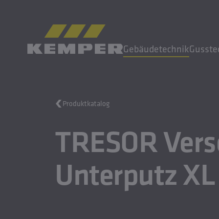
DE
|
AT Sprachwechsler
Gebäudetechnik
Gusste
MENÜ
Produktkatalog
Gebäudetechnik
TRESOR Vers
Gusstechnik
Walzprodukte
Unternehmen
Unterputz XL
Karriere