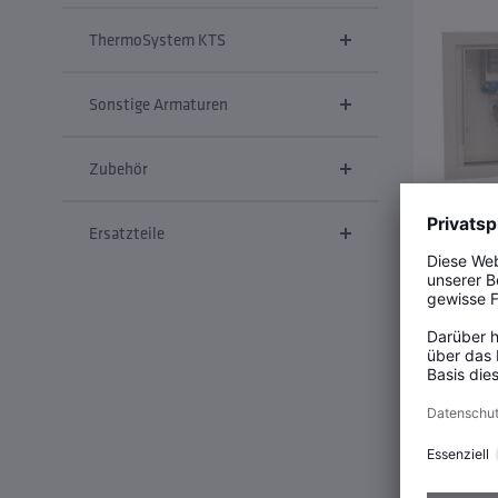
ThermoSystem KTS
Sonstige Armaturen
Zubehör
Ersatzteile