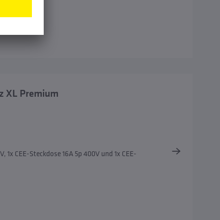
tz XL Premium
V, 1x CEE-Steckdose 16A 5p 400V und 1x CEE-