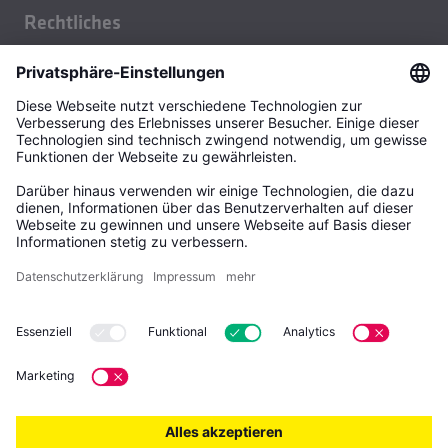
Gebäudetechnik
Nachhaltigkeit
Rechtliches
Gusstechnik
Kontakt
Impressum
Walzprodukte
News
Datenschutzhinweis
Gebr. KEMPER GmbH + Co. KG
AGB VK
Harkortstraße 5
57462 Olpe
AGB EK
Deutschland
AISWB
Büroadresse:
Kemper Österreich GmbH c/o Moore Salzburg
Innsbrucker Bundesstraße 126
A-5020 Salzburg
Österreich