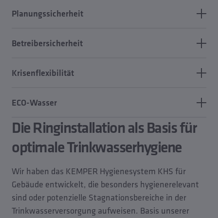
Reiheninstallation wird ohne zusätzliche Hilfsenergie
Dank Ringinstallation und KHS Venturi-
gerettet werden. Da die verbleibenden Spülmengen
Planungssicherheit
angetrieben. Verantwortlich dafür: unser
Strömungsteiler sorgen natürliche und geplante
an zentraler Stelle anfallen, ermöglicht KHS das
patentierter und wartungsfreiarbeitender KHS
Entnahmen im Gesamtsystem, auch in
Dank Ringinstallation und KHS Venturi-
Auffangen in einer Zisterne mit einer Zweitnutzung
Venturi-Strömungsteiler. Weitere Einsparungen
Betreibersicherheit
vorübergehend ungenutzten Nasszellen, für einen
Strömungsteiler sorgen natürliche und geplante
als ECO-Wasser.​
ergeben sich durch geringere Betriebs- und
sicheren Wasseraustausch. Ein unschlagbarer Vorteil
Entnahmen im Gesamtsystem auch in
Der Nenninhalt einer Nasszelle wird durch das
Investitionskosten.
bei variierenden Nutzungen mit potenziellen
Krisenflexibilität
vorübergehend ungenutzten Nasszellen für einen
KEMPER Hygienesystem KHS oft deutlich häufiger
Stagnationsbereichen, z. B. in Hotels und
sicheren Wasseraustausch. Ein Vorteil bei
als gesetzlich gefordert ausgetauscht, die Bildung
In Objekten wie Hotels und Hospitälern kann es
Krankenhäusern.
variierenden Nutzungen mit potenziellen
ECO-Wasser
gefährlicher Keime durch ausbleibende Stagnation
schnell zu unerwarteten Nutzungsänderungen
Stagnationsbereichen, z.B. in Hotels und
wird extrem reduziert. Das minimiert das
kommen. Mit den Systemkomponenten KHS
Die Ringinstallation als Basis für
Betriebskosten senken – und dabei etwas für die
Krankenhäusern.
Betreiberrisiko gegenüber konventionellen
Hygienespülung oder KHS CoolFlow lassen sich
Umwelt tun: Die Zweitnutzung der aufgefangenen
optimale Trinkwasserhygiene
Installationsarten erheblich, auch bei unerwarteten
Wasseraustausch und Temperaturhaltung
Spülmengen steht Betreibern etwa zur Bewässerung
Nutzungsänderungen.
automatisieren – so ist selbst bei
von Gärten, Gründach- und Grünfassadenflächen –
Wir haben das KEMPER Hygienesystem KHS für
Betriebsunterbrechungen die Trinkwasserhygiene
oder für WC-Spülungen – als ECO-Wasser zur
Gebäude entwickelt, die besonders hygienerelevant
gewährleistet.
Verfügung.
sind oder potenzielle Stagnationsbereiche in der
Trinkwasserversorgung aufweisen. Basis unserer