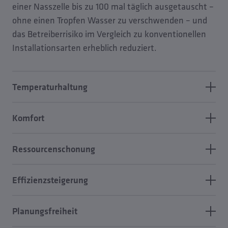
einer Nasszelle bis zu 100 mal täglich ausgetauscht –
ohne einen Tropfen Wasser zu verschwenden – und
das Betreiberrisiko im Vergleich zu konventionellen
Installationsarten erheblich reduziert.
Temperaturhaltung
Durch den natürlichen Wasseraustausch in der
Komfort
Ringleitung wird die vorgeschriebene
Temperaturhaltung effizient realisierbar. Das
Der KHS Venturi-Stömungsteiler sorgt geräuschlos
Ressourcenschonung
KEMPER Hygienesystem KHS verringert die
und vom Nutzer unbemerkt für den
Wassertemperatur um bis zu 5 K in der
Wasseraustausch in den Leitungen. Ein Vorteil, der
Der Einsatz des patentierten KHS Venturi-
Nasszelleninstallation im Vergleich zu
Effizienzsteigerung
gerade in Gebäuden wie Hotels oder
Strömungsteilers sorgt für eine deutliche
konventionellen Installationsarten.
Pflegeeinrichtungen gegenüber automatischen
Reduzierung notwendiger Spülmengen. Bis zu 3 m³
Der in der Regel deutlich höhere tägliche
Armaturen für Komfort sorgt.
Planungsfreiheit
Trinkwasser können so pro Jahr und Nasszelle
Wasseraustausch gegenüber einer
gegenüber herkömmlichen Installationsarten