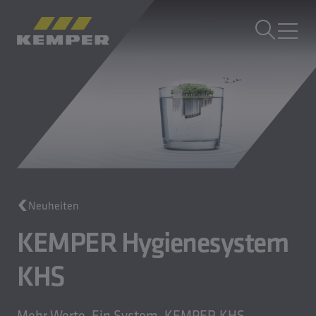
DE
|
AT Sprachwechsler
MENÜ
Gebäudetechnik
Gusstechnik
Walzprodukte
Unternehmen
Karriere
Neuheiten
KEMPER Hygienesystem
KHS
Mehr Werte. Ein System. KEMPER KHS.