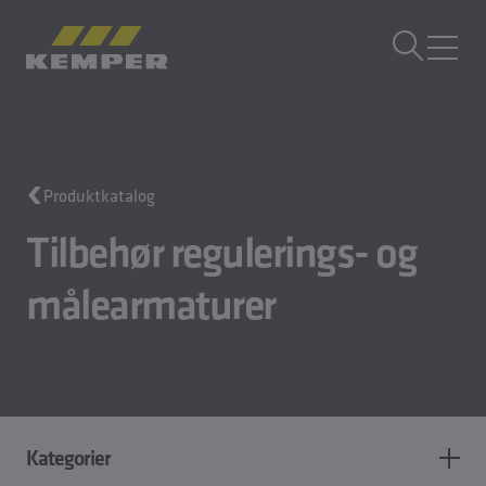
DA
|
DK Sprogskifter
MENU
Bygningsteknik
Produktkatalog
Støbeteknik
Valseprodukter
Tilbehør regulerings- og
Virksomhed
målearmaturer
Karriere
Kategorier