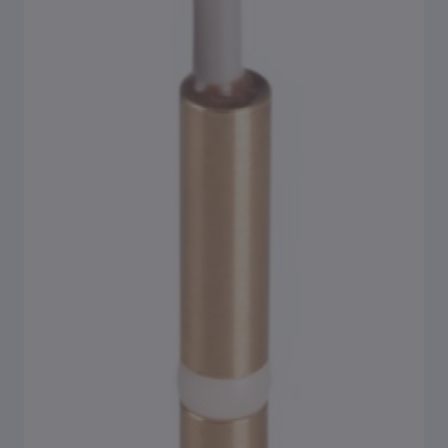
Tilslutningsflanger
Forskruninger
Isoleringsskåle
Aftapventiler
Tilbehør sikringsarmaturer
Tilbehør trykreduktionsventil / filter
Tilbehør regulerings- og målearmaturer
Tilbehør hygiejnesystem KHS