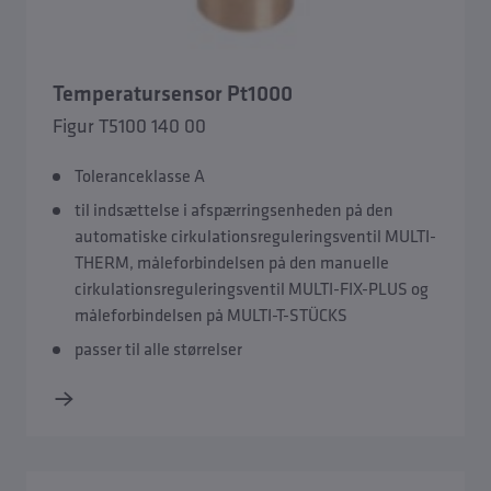
Indmurings- og afspærrings-WZ-tilbehør
Temperatursensor Pt1000
Tilbehør frostsikre udendørsarmaturer
Figur T5100 140 00
Toleranceklasse A
til indsættelse i afspærringsenheden på den
automatiske cirkulationsreguleringsventil MULTI-
THERM, måleforbindelsen på den manuelle
cirkulationsreguleringsventil MULTI-FIX-PLUS og
måleforbindelsen på MULTI-T-STÜCKS
passer til alle størrelser