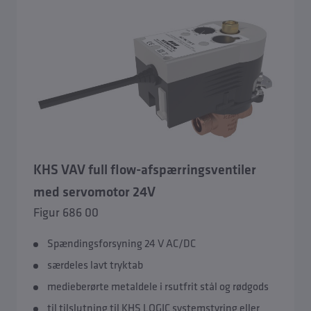
KHS VAV full flow-afspærringsventiler
med servomotor 24V
Figur 686 00
Oversigt Hygiejnesystem KHS
Spændingsforsyning 24 V AC/DC
særdeles lavt tryktab
KHS Venturi-flowdeler
medieberørte metaldele i rsutfrit stål og rødgods
til tilslutning til KHS LOGIC systemstyring eller