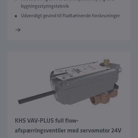
KHS CoolFlow koldvands-cirkulation
bygningsstyringsteknik
Udvendigt gevind til fladtætnende forskruninger
KHS Hygiene Flush Boxes
KHS Temperaturmålearmaturer
KHS Skyllegrupper
KHS Systemstyringer
KHS Skyllekomponenter
KHS VAV-PLUS full flow-
afspærringsventiler med servomotor 24V