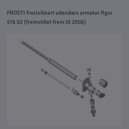
Oversigt Reservedele
FROSTI frostsikkert udendørs armatur figur
Reservedele afspærringsventiler
576 02 (fremstillet frem til 2006)
Reservedele kontraventiler og
tilbagestrømningssikringer
Reservedele trykreduktionsventiler og filtre
Reservedele reguleringsventiler
Reservedele måleteknik
Reservedele prøveudtagningsventiler
Reservedele skjulte armaturer