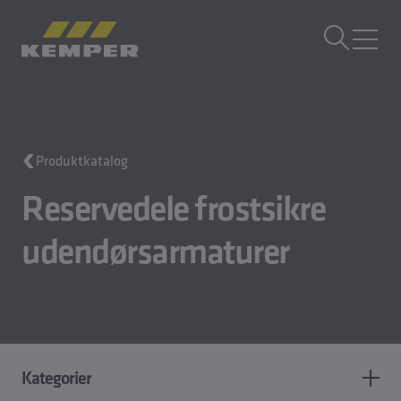
DA
|
DK Sprogskifter
MENU
Bygningsteknik
Produktkatalog
Støbeteknik
Valseprodukter
Reservedele frostsikre
Virksomhed
Karriere
udendørsarmaturer
Kategorier