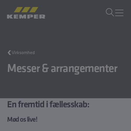
DA
|
DK Sprogskifter
MENU
Bygningsteknik
Virksomhed
Støbeteknik
Valseprodukter
Messer & arrangementer
Virksomhed
Karriere
En fremtid i fællesskab:
Mød os live!