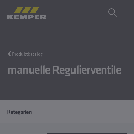
DE
|
CH Sprachwechsler
MENÜ
Gebäudetechnik
Produktkatalog
Gusstechnik
Walzprodukte
manuelle Regulierventile
Unternehmen
Karriere
Kategorien