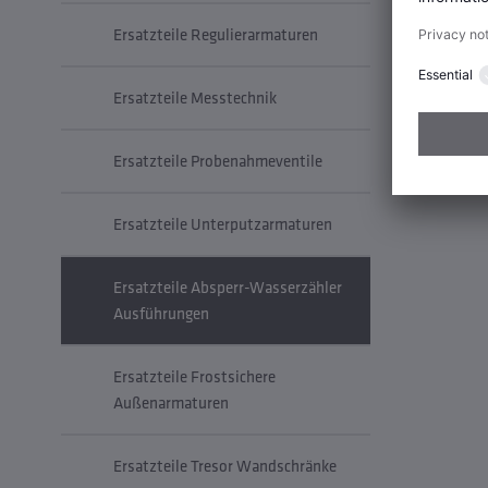
Ersatzteile Regulierarmaturen
Ersatzteile Messtechnik
Ersatzteile Probenahmeventile
Ersatzteile Unterputzarmaturen
Ersatzteile Absperr-Wasserzähler
Ausführungen
Ersatzteile Frostsichere
Außenarmaturen
Ersatzteile Tresor Wandschränke