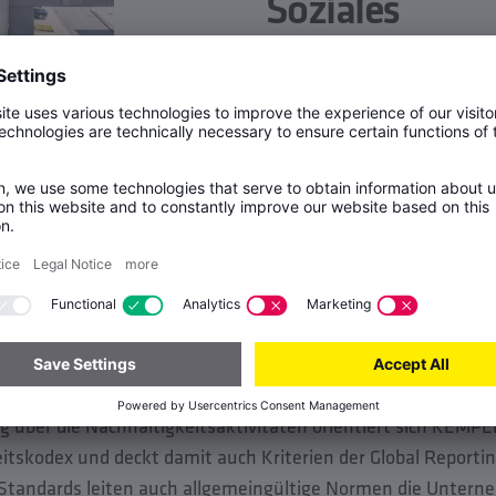
Soziales
Werteorientiertes und g
Familienunternehmens
Themenkomplex Complianc
Unternehmen auferlegten 
freiwilligen Anforderunge
g und Einhaltung von
eitsstandards
ng über die Nachhaltigkeitsaktivitäten orientiert sich KEM
tskodex und deckt damit auch Kriterien der Global Reporting
Standards leiten auch allgemeingültige Normen die Untern