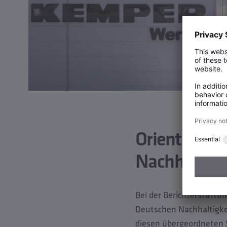
Orientierun
Nachhaltigk
Bei der Berichterstattu
Deutschen Nachhaltigkei
diesen übergeordneten 