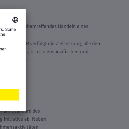
enerationenübergreifendes Handeln eines
e: KEMPER verfolgt die Zielsetzung, alle dem
rechtlichen, richtlinienspezifischen und
n zu erfüllen.
PER am Standard des
 Initiative ab. Neben
ehmensaktivitäten