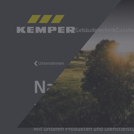
DE
|
CH Sprachwechsler
Gebäudetechnik
Gusste
MENÜ
Unternehmen
Gebäudetechnik
Nachhaltig Fo
Gusstechnik
Walzprodukte
Unternehmen
machen
Karriere
Mit unseren Produkten und Dienstleist