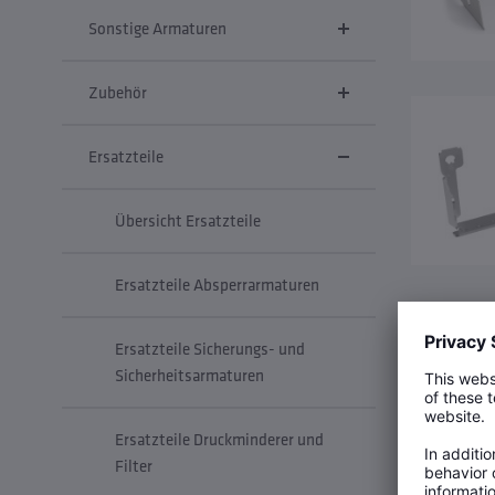
Sonstige Armaturen
Zubehör
Ersatzteile
Übersicht Ersatzteile
Ersatzteile Absperrarmaturen
Ersatzteile Sicherungs- und
Sicherheitsarmaturen
Ersatzteile Druckminderer und
Filter