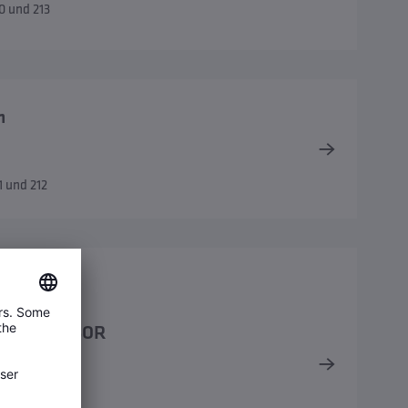
0 und 213
n
 und 212
ränke TRESOR