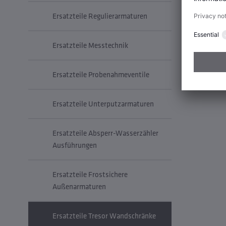
Ersatzteile Regulierarmaturen
Ersatzteile Messtechnik
Ersatzteile Probenahmeventile
Ersatzteile Unterputzarmaturen
Ersatzteile Absperr-Wasserzähler
Ausführungen
Ersatzteile Frostsichere
Außenarmaturen
Ersatzteile Tresor Wandschränke