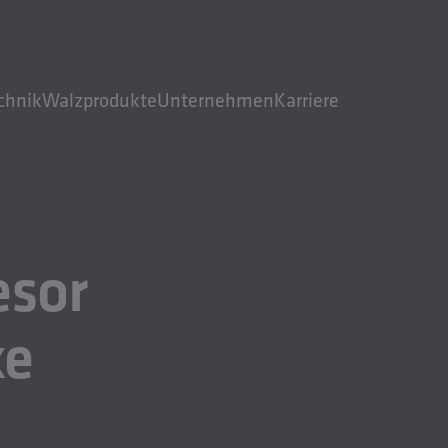
chnik
Walzprodukte
Unternehmen
Karriere
esor
ke