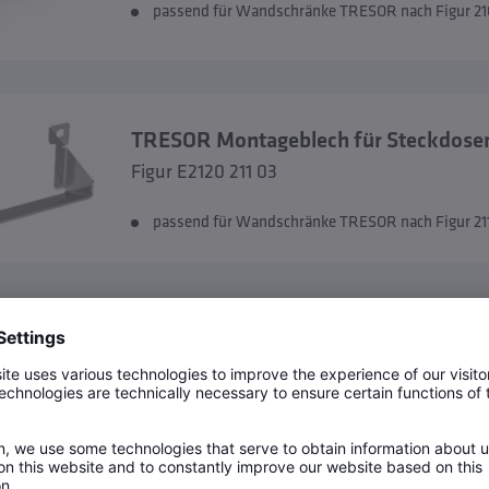
passend für Wandschränke TRESOR nach Figur 21
TRESOR Montageblech für Steckdose
Figur E2120 211 03
passend für Wandschränke TRESOR nach Figur 211
Schlauchverschraubung für Wandsch
Figur G3101 210 07
passend für Wandschränke TRESOR