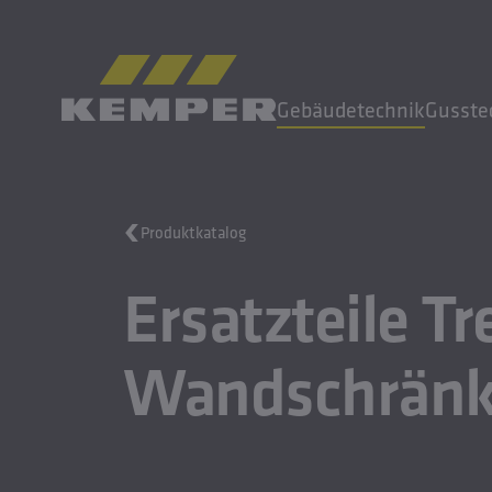
DE
|
CH Sprachwechsler
Gebäudetechnik
Gusste
MENÜ
Produktkatalog
Gebäudetechnik
Ersatzteile Tr
Gusstechnik
Walzprodukte
Unternehmen
Wandschrän
Karriere