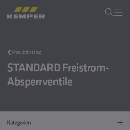
DE
|
CH Sprachwechsler
MENÜ
Gebäudetechnik
Produktkatalog
Gusstechnik
Walzprodukte
STANDARD Freistrom-
Unternehmen
Karriere
Absperrventile
Kategorien