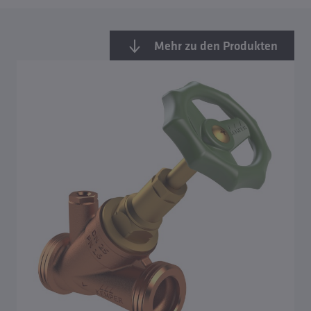
Mehr zu den Produkten
Übersicht Absperrarmaturen
Absperrventile aus Rotguss mit Flanschanschluss
WESER Freistrom-Absperrventile aus Rotguss
ECO Freistrom-Absperrventile aus Rotguss
STANDARD Freistrom-Absperrventile
VAV Vollstrom-Absperrventile aus Rotguss
NIRO Freistrom-Absperrventile aus Edelstahl