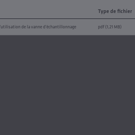
Type de fichier
utilisation de la vanne d'échantillonnage
pdf (1,21 MB)