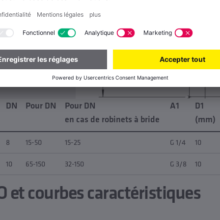
DN
Pour DN
Pour DN
A1
D1
en cas de robinets à bride
(mm)
8
15-50
15-25
G 1/4
10
10
65-150
32-150
G 3/8
10
 et courbes caractéristiques