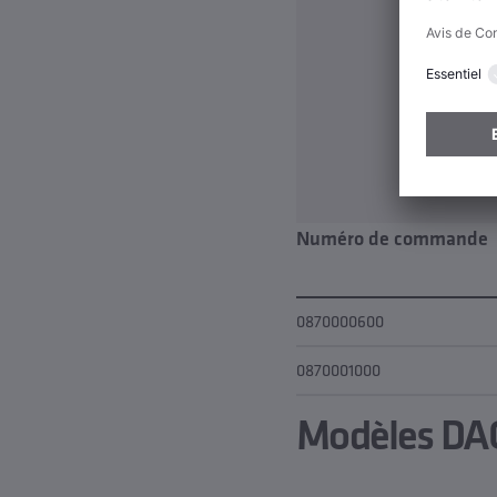
Numéro de commande
0870000600
0870001000
Modèles DAO