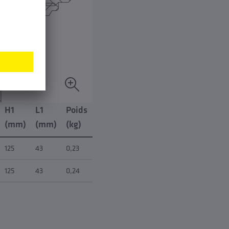
H1
L1
Poids
(mm)
(mm)
(kg)
125
43
0,23
125
43
0,24