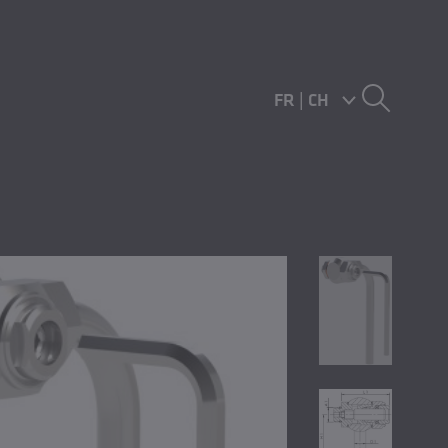
FR
|
CH