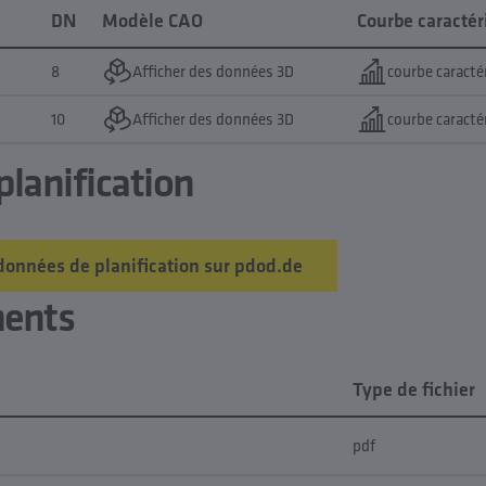
DN
Modèle CAO
Courbe caractér
8
Afficher des données 3D
courbe caracté
10
Afficher des données 3D
courbe caracté
lanification
données de planification sur pdod.de
ments
Type de fichier
pdf