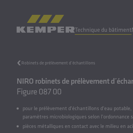
FR
|
CH sélecteur de langue
Technique du bâtiment
MENU
Robinets de prélèvement d’échantillons
Technique du bâtiment
NIRO robinets de prélèvement d´échan
Moulages
Produits laminés
Figure 087 00
Entreprise
Carrière
pour le prélèvement d'échantillons d'eau potable
paramètres microbiologiques selon l'ordonnance s
pièces métalliques en contact avec le milieu en aci