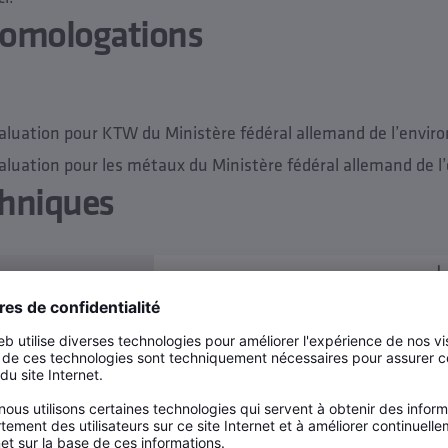
homologations
évaluation pour KTW du Ministère fédéral allemand de l’envi
évaluation pour les métaux du Ministère fédéral allemand de
hniques
on PN 16
ervice max. 90