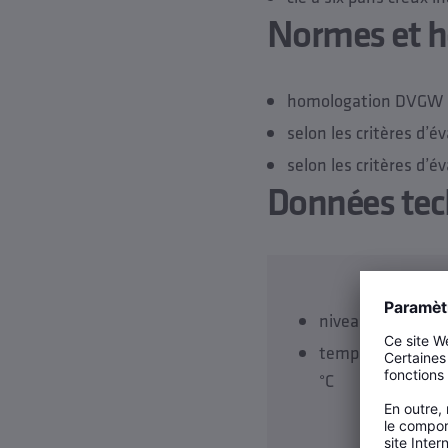
Normes et 
homologation DVGW
selon les critères d’
selon les critères d’
Données tec
niveau de pressi
température de s
°C