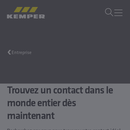
FR
|
CH sélecteur de langue
MENU
Technique du bâtiment
Entreprise
Moulages
Produits laminés
Entreprise
Carrière
Trouvez un contact dans le
monde entier dès
maintenant