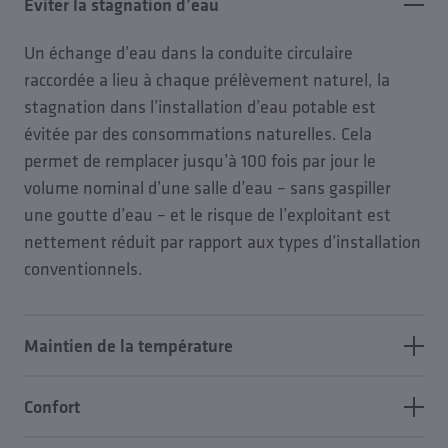
Eviter la stagnation d’eau
Un échange d’eau dans la conduite circulaire
raccordée a lieu à chaque prélèvement naturel, la
stagnation dans l’installation d’eau potable est
évitée par des consommations naturelles. Cela
permet de remplacer jusqu’à 100 fois par jour le
volume nominal d’une salle d’eau – sans gaspiller
une goutte d’eau – et le risque de l’exploitant est
nettement réduit par rapport aux types d’installation
conventionnels.
Maintien de la température
L’échange d’eau naturel dans la conduite circulaire
Confort
permet de réaliser efficacement le maintien prescrit
de la température. Le système d’hygiène KHS