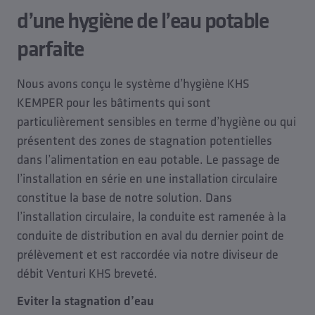
du système KHS Hygiene Flush Box ou KHS CoolFlow
protéger l’environnement: la réutilisation des
rapport aux types d’installation conventionnels
d’une hygiène de l’eau potable
permettent d’automatiser l’échange d’eau et le
volumes de rinçage récupérés permet aux exploitants
même en cas de modifications inattendues de
maintien de la température – l’hygiène de l’eau
parfaite
d’employer l’eau mise à disposition sous forme d’eau
l'utilisation.
potable est ainsi garantie même en cas
ECO pour, par exemple, arroser les jardins, les toits
d’interruption du fonctionnement.
végétaux et les surfaces des façades végétales ou
Nous avons conçu le système d’hygiène KHS
pour les chasses d’eau.
KEMPER pour les bâtiments qui sont
particulièrement sensibles en terme d’hygiène ou qui
présentent des zones de stagnation potentielles
dans l’alimentation en eau potable. Le passage de
l’installation en série en une installation circulaire
constitue la base de notre solution. Dans
l’installation circulaire, la conduite est ramenée à la
conduite de distribution en aval du dernier point de
prélèvement et est raccordée via notre diviseur de
débit Venturi KHS breveté.
Eviter la stagnation d’eau