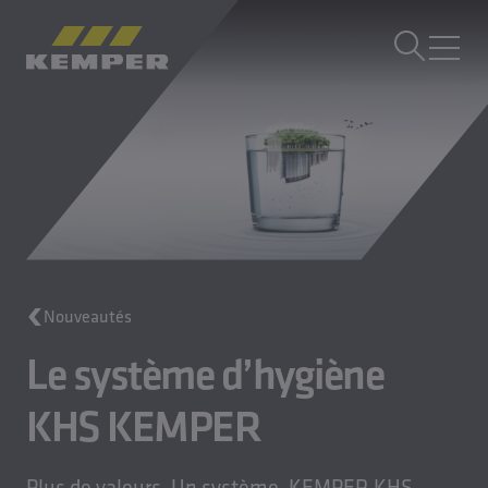
FR
|
CH sélecteur de langue
MENU
Technique du bâtiment
Moulages
Produits laminés
Entreprise
Carrière
Nouveautés
Le système d’hygiène
KHS KEMPER
Plus de valeurs. Un système. KEMPER KHS.