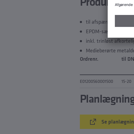
Produktege
til afspærring, reguler
EPDM-sædepakning
inkl. trinløst afkortel
Medieberørte metaldele
Ordrenr.
til D
E01200560001500
15-20
Planlægnin
Se planlægnin