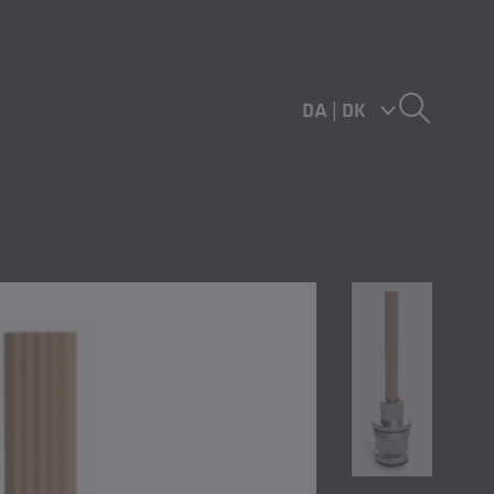
DA
|
DK