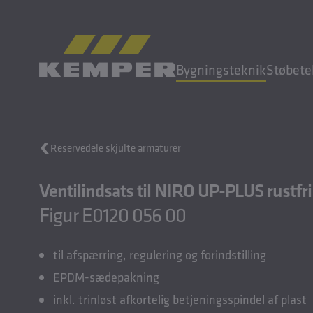
DA
|
DK Sprogskifter
Bygningsteknik
Støbete
MENU
Reservedele skjulte armaturer
Bygningsteknik
Ventilindsats til NIRO UP-PLUS rustfr
Støbeteknik
Valseprodukter
Figur E0120 056 00
Virksomhed
Karriere
til afspærring, regulering og forindstilling
EPDM-sædepakning
inkl. trinløst afkortelig betjeningsspindel af plast