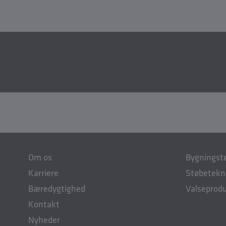
Om os
Bygningst
Karriere
Støbetekn
Bæredygtighed
Valseprod
Kontakt
Nyheder