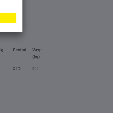
ig
Gevind
Vægt
(kg)
G 1/2
0,14