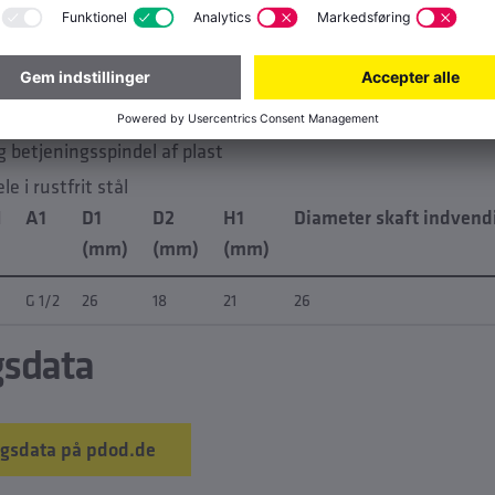
nskaber
ing og forindstilling
ig betjeningsspindel af plast
 i rustfrit stål
N
A1
D1
D2
H1
Diameter skaft indvend
(mm)
(mm)
(mm)
G 1/2
26
18
21
26
gsdata
gsdata på pdod.de