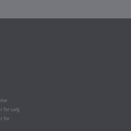
else
r for salg
r for