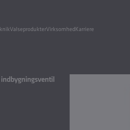
knik
Valseprodukter
Virksomhed
Karriere
i indbygningsventil