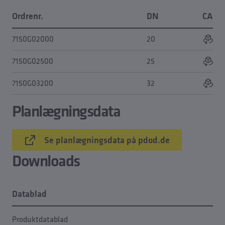
Ordrenr.
DN
CAD-
7150G02000
20
Vis
7150G02500
25
Vis
7150G03200
32
Vis
Planlægningsdata
Se planlægningsdata på pdod.de
Downloads
Datablad
Produktdatablad