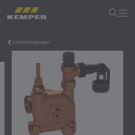
DA
|
DK Sprogskifter
MENU
Sikkerhedsgrupper
Bygningsteknik
Støbeteknik
Valseprodukter
Virksomhed
Karriere