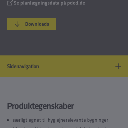
Se planlægningsdata på pdod.de
Downloads
Sidenavigation
Produktfunktioner
Standarder og godkendelser
Tekniske data
Produktegenskaber
CAD-modeller
Planlægningsdata
særligt egnet til hygiejnerelevante bygninger
Downloads