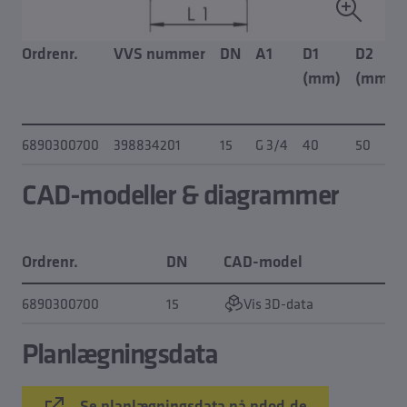
Ordrenr.
VVS nummer
DN
A1
D1
D2
(mm)
(mm)
6890300700
398834201
15
G 3/4
40
50
CAD-modeller & diagrammer
Ordrenr.
DN
CAD-model
K
6890300700
15
Vis 3D-data
Planlægningsdata
Se planlægningsdata på pdod.de